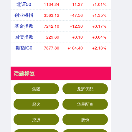
北证50
1134.24
+11.37
+1.01%
创业板指
3563.12
+47.56
+1.35%
基金指数
7242.10
+12.30
+0.17%
国债指数
229.69
+0.10
+0.04%
期指IC0
7877.80
+164.40
+2.13%
话题标签
集团
龙辉优配
起火
华星配资
控股
股份