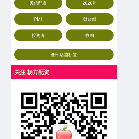
民信配资
2026年
PMI
财政部
投资者
收购
全部话题标签
关注 杨方配资