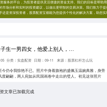
配资服务的平台，为投资者提供灵活便捷的资金支持。我们的目标是帮助
的市场分析和实时的投资建议，以做出更明智的交易决策。我们致力于提
手还是资深投资者，股票配资宝都能为您提供个性化的解决方案，助您实
同盛金配资 妻子生一男四女，他爱上别人，还对她说：五个孩子挑一个当你孩子
105
分类：
实盘配资
日期：09-11
来源：股票杠杆怎么玩
至今仍令我惊艳不已。照片中身着旗袍的盛佩玉温婉典雅，身旁
风度翩翩，两人宛如从民国画卷中走出的璧人。初见这张照片
..
资文章已加载完成