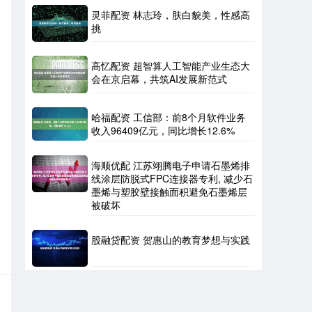
灵菲配资 林志玲，肤白貌美，性感高
挑
高忆配资 超智算人工智能产业生态大
会在京启幕，共筑AI发展新范式
哈福配资 工信部：前8个月软件业务
收入96409亿元，同比增长12.6%
海顺优配 江苏翊腾电子申请石墨烯排
线涂层防脱式FPC连接器专利, 减少石
墨烯与塑胶壁接触面积避免石墨烯层
被破坏
股融贷配资 贺惠山的教育梦想与实践