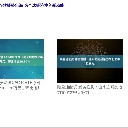
技+软经验出海 为全球经济注入新动能
安法国CAC40ETF今日
顺盈通配资 潍坊临朐：山水之间品活
963.78万元，环比增加
力文化之中见魅力