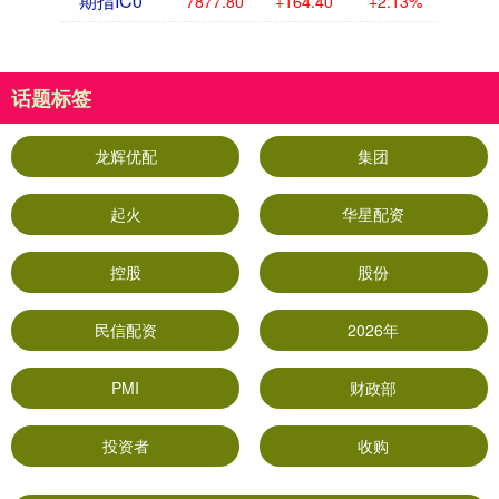
期指IC0
7877.80
+164.40
+2.13%
话题标签
龙辉优配
集团
起火
华星配资
控股
股份
民信配资
2026年
PMI
财政部
投资者
收购