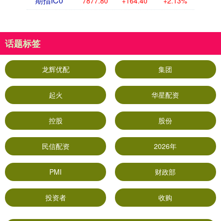
期指IC0
7877.80
+164.40
+2.13%
话题标签
龙辉优配
集团
起火
华星配资
控股
股份
民信配资
2026年
PMI
财政部
投资者
收购