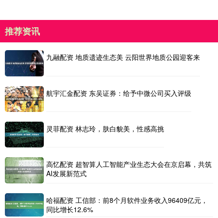
推荐资讯
九融配资 地质遗迹生态美 云阳世界地质公园迎客来
航宇汇金配资 东吴证券：给予中微公司买入评级
灵菲配资 林志玲，肤白貌美，性感高挑
高忆配资 超智算人工智能产业生态大会在京启幕，共筑
AI发展新范式
哈福配资 工信部：前8个月软件业务收入96409亿元，
同比增长12.6%