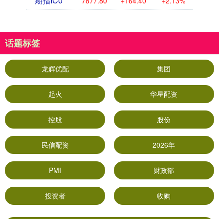
期指IC0
7877.80
+164.40
+2.13%
话题标签
龙辉优配
集团
起火
华星配资
控股
股份
民信配资
2026年
PMI
财政部
投资者
收购