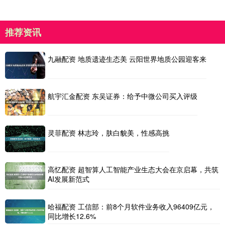
推荐资讯
九融配资 地质遗迹生态美 云阳世界地质公园迎客来
航宇汇金配资 东吴证券：给予中微公司买入评级
灵菲配资 林志玲，肤白貌美，性感高挑
高忆配资 超智算人工智能产业生态大会在京启幕，共筑
AI发展新范式
哈福配资 工信部：前8个月软件业务收入96409亿元，
同比增长12.6%