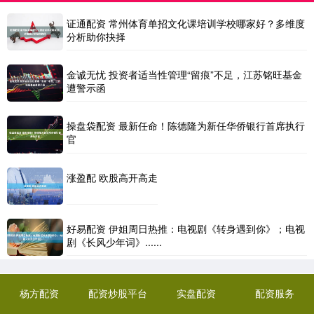
证通配资 常州体育单招文化课培训学校哪家好？多维度
分析助你抉择
金诚无忧 投资者适当性管理“留痕”不足，江苏铭旺基金
遭警示函
操盘袋配资 最新任命！陈德隆为新任华侨银行首席执行
官
涨盈配 欧股高开高走
好易配资 伊姐周日热推：电视剧《转身遇到你》；电视
剧《长风少年词》......
杨方配资
配资炒股平台
实盘配资
配资服务