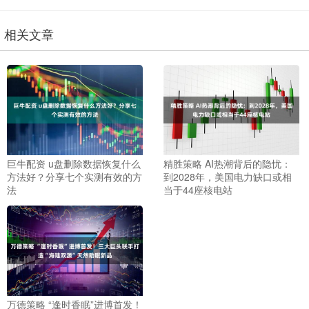
相关文章
巨牛配资 u盘删除数据恢复什么
精胜策略 AI热潮背后的隐忧：
方法好？分享七个实测有效的方
到2028年，美国电力缺口或相
法
当于44座核电站
万德策略 “逢时香眠”进博首发！