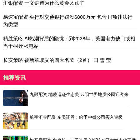
汇银配资 一文讲透为什么黄金又跌了
易速宝配资 央行对交通银行罚没6800万元 包含11项违法行
为类型
精胜策略 AI热潮背后的隐忧：到2028年，美国电力缺口或相
当于44座核电站
长安策略 被断章取义的四大名著（2首） 囗 雪 莹
推荐资讯
九融配资 地质遗迹生态美 云阳世界地质公园迎客来
航宇汇金配资 东吴证券：给予中微公司买入评级
旗开网配资 詹皇盼二儿子选秀入NBA？亚大学主帅不做