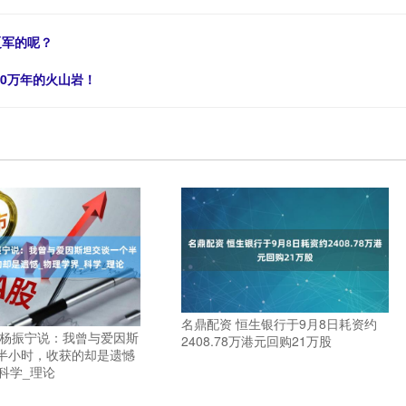
辽军的呢？
00万年的火山岩！
名鼎配资 恒生银行于9月8日耗资约
 杨振宁说：我曾与爱因斯
2408.78万港元回购21万股
半小时，收获的却是遗憾
科学_理论