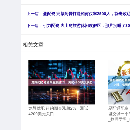
上一篇：
盈配资 完颜阿骨打是如何仅率2500人，就击败
下一篇：
引力配资 火山岛旅游休闲度假区，那片沉睡了3
相关文章
龙辉优配 纽约期金涨超2%，测试
易配通配资
4200美元关口
坦交谈一个
_物理学界_