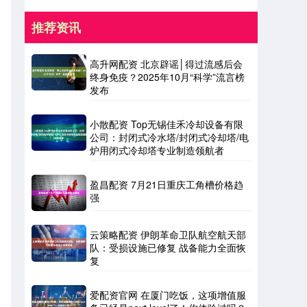
推荐资讯
高升网配资 北京辟谣│得过流感后会
终身免疫？2025年10月“科学”流言榜
发布
小散配资 Top无锡佳禾冷却设备有限
公司：封闭式冷水塔/封闭式冷却塔/电
炉用闭式冷却塔专业制造领航者
盈昌配资 7月21日重庆工角槽价格趋
强
云策略配资 伊朗革命卫队航空航天部
队：受损设施已修复 战备能力全面恢
复
爱配资官网 在厦门吃饭，这项增值服